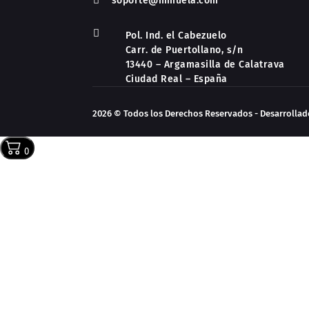

soporte@mmuela.com

Pol. Ind. el Cabezuelo
Carr. de Puertollano, s/n
13440 – Argamasilla de Calatrava
Ciudad Real – España
2026 © Todos los Derechos Reservados - Desarrolla
0