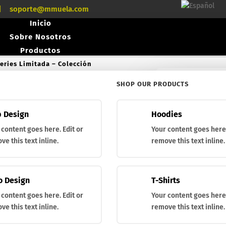

soporte@mmuela.com
Inicio
Sobre Nosotros
Productos
eries Limitada – Colección
Cuchillos
SHOP OUR PRODUCTS
Looking for a Spec
¿Buscas un produc
Caza / Outdoor
Búsqueda
Búsqueda
Tácticos
de
de
 Design
Hoodies
Aventura
productos
productos
 content goes here. Edit or
Your content goes here.
Gourmet
ve this text inline.
remove this text inline.
s
Navajas
Acero Damasco
o Design
T-Shirts
Artesanal
 content goes here. Edit or
Your content goes here.
Hachas
ve this text inline.
remove this text inline.
s
Fundas y accesorios