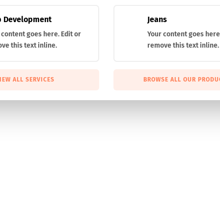
Outlet
 Development
Jeans
Novedades
 content goes here. Edit or
Your content goes here.
Actualidad
ve this text inline.
remove this text inline.
Contáctanos
s
IEW ALL SERVICES
BROWSE ALL OUR PRODU
s
s