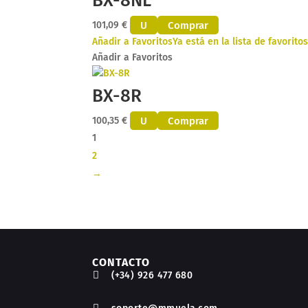
BX-8NL
U
Comprar
101,09
€
Añadir a Favoritos
Ya está en la lista de favorito
Añadir a Favoritos
BX-8R
U
Comprar
100,35
€
1
2
→
CONTACTO

(+34) 926 477 680