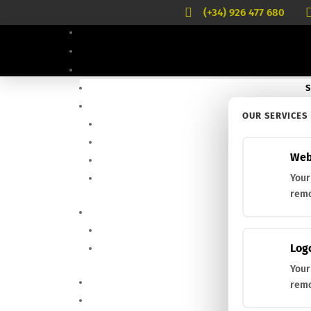

(+34) 926 477 680
S
OUR SERVICES
Inicio
/ FUNDA del producto / Nylon
Nylon
Web
Mostrando 1–9 de 15 resultados
Your
remo
Añadir a Favoritos
Ya está en la lista de favorito
Añadir a Favoritos
Log
BT-9.OL
Your
U
Comprar
83,44
€
remo
Añadir a Favoritos
Ya está en la lista de favorito