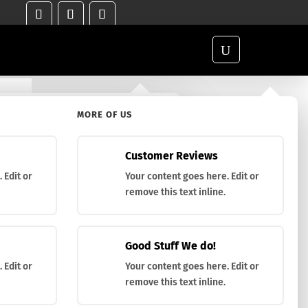
U
Buscar
MORE OF US
ific Product?
to determinado?
Customer Reviews
 Edit or
Your content goes here. Edit or
remove this text inline.
Good Stuff We do!
 Edit or
Your content goes here. Edit or
remove this text inline.