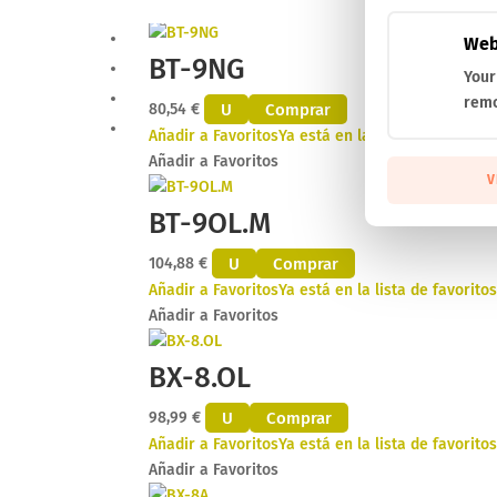
Añadir a Favoritos
Web
BT-9NG
Your
remo
U
Comprar
80,54
€
Añadir a Favoritos
Ya está en la lista de favorito
Añadir a Favoritos
V
BT-9OL.M
U
Comprar
104,88
€
Añadir a Favoritos
Ya está en la lista de favorito
Añadir a Favoritos
BX-8.OL
U
Comprar
98,99
€
Añadir a Favoritos
Ya está en la lista de favorito
Añadir a Favoritos