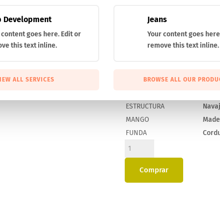
LONGITUD HOJA (mm)
90
LONGITUD MANGO (mm)
105
Outlet
 Development
Jeans
LONGITUD TOTAL (mm)
195
Novedades
 content goes here. Edit or
Your content goes here.
PESO TOTAL (gr.)
50
Actualidad
ve this text inline.
remove this text inline.
GROSOR(MM) HOJA
2,5
Contáctanos
TIPO HOJA
Clip 
ACERO
MOVA 
IEW ALL SERVICES
BROWSE ALL OUR PRODU
DUREZA
56-5
ESTRUCTURA
Nava
MANGO
Made
FUNDA
Cord
K-
9R.M
cantidad
Comprar