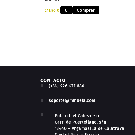
U
Comprar
211,50
€
CONTACTO

(+34) 926 477 680

soporte@mmuela.com

Pol. Ind. el Cabezuelo
Carr. de Puertollano, s/n
13440 – Argamasilla de Calatrava
Ciudad Real – España