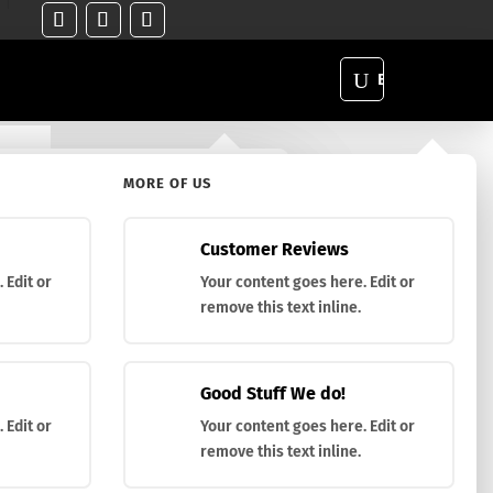
U
Buscar
MORE OF US
ific Product?
to determinado?
Customer Reviews
 Edit or
Your content goes here. Edit or
remove this text inline.
Good Stuff We do!
eo «back lock» y cachas de madera prensada
 Edit or
Your content goes here. Edit or
remove this text inline.