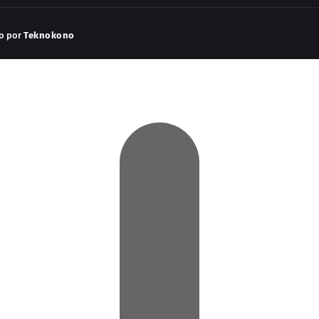
do por
Teknokono