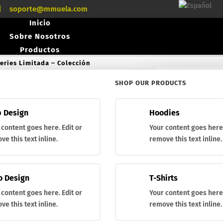

soporte@mmuela.com
Inicio
Sobre Nosotros
Productos
eries Limitada – Colección
Cuchillos
SHOP OUR PRODUCTS
Looking for a Spec
¿Buscas un produc
Caza / Outdoor
Búsqueda
Búsqueda
Tácticos
de
de
 Design
Hoodies
Aventura
K-9R.M
productos
productos
 content goes here. Edit or
Your content goes here.
Gourmet
ve this text inline.
remove this text inline.
Navajas
50,60
€
Acero Damasco
o Design
T-Shirts
Artesanal
Navaja con sistema de bloqu
 content goes here. Edit or
Your content goes here.
coral.
Hachas
ve this text inline.
remove this text inline.
Fundas y accesorios