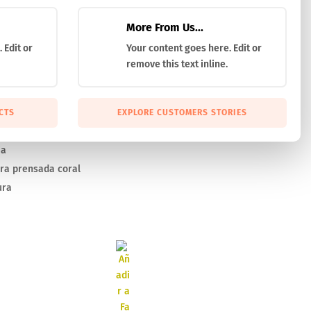
More From Us...
 Edit or
Your content goes here. Edit or
remove this text inline.
Point/Bowie
(14116)
CTS
EXPLORE CUSTOMERS STORIES
8
ja
ra prensada coral
ura