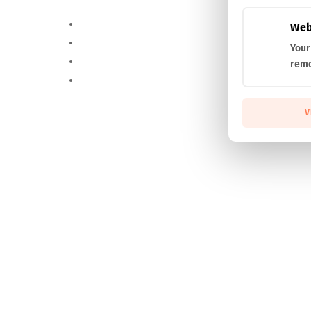
Web
Your
remo
V