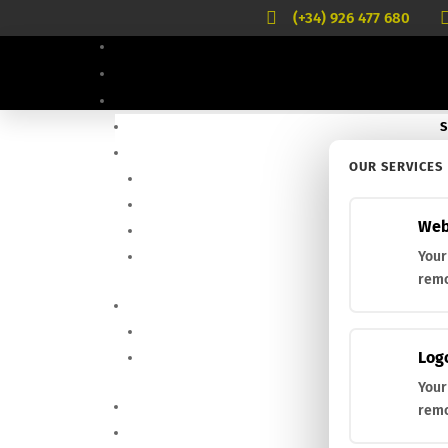

(+34) 926 477 680
S

OUR SERVICES
»
Productos
»
Artesanal
»
K-9R.M
Web
Your
remo
Log
Your
remo