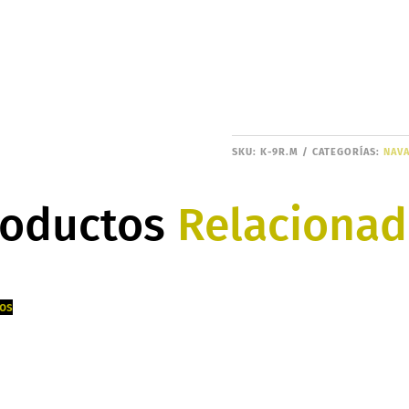
SKU:
K-9R.M
CATEGORÍAS:
NAVA
roductos
Relacionad
tos