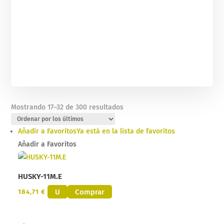
Ordenado
Mostrando 17–32 de 300 resultados
por
los
Añadir a Favoritos
Ya está en la lista de favoritos
últimos
Añadir a Favoritos
HUSKY-11M.E
U
Comprar
184,71
€