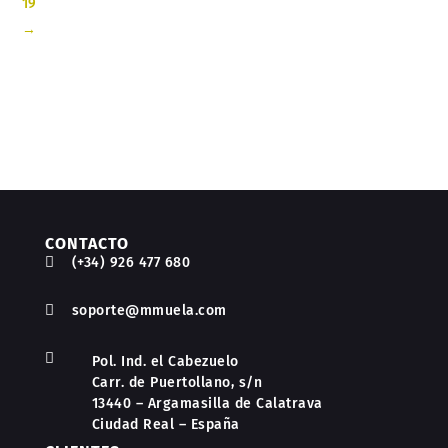
19
→
CONTACTO

(+34) 926 477 680

soporte@mmuela.com

Pol. Ind. el Cabezuelo
Carr. de Puertollano, s/n
13440 – Argamasilla de Calatrava
Ciudad Real – España