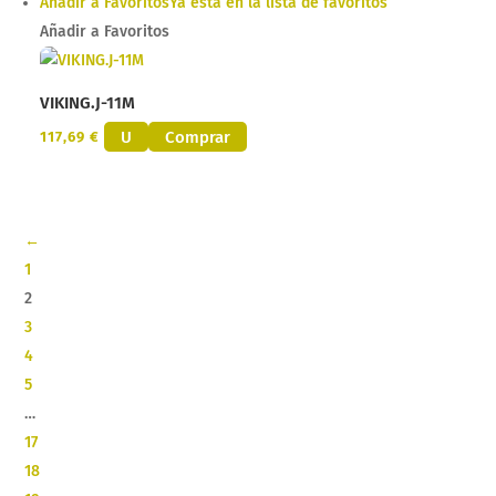
Añadir a Favoritos
Ya está en la lista de favoritos
Añadir a Favoritos
VIKING.J-11M
U
Comprar
117,69
€
←
1
2
3
4
5
…
17
18